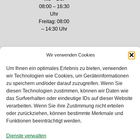
08:00 – 16:30
Uhr
Freitag: 08:00
– 14:30 Uhr
Wir verwenden Cookies
Bei diesem Webshop handelt es sich um
Um Ihnen ein optimales Erlebnis zu bieten, verwenden
einen B2B-Webshop
wir Technologien wie Cookies, um Geräteinformationen
RAUCH – Ihr Experte aus Österreich für Waagen,
zu speichern und/oder darauf zuzugreifen. Wenn Sie
Eich- & Kalibrierservice, Sprühnebel-
diesen Technologien zustimmen, können wir Daten wie
Zerstäubungstechnik und Lebensmittelmaschinen.
das Surfverhalten oder eindeutige IDs auf dieser Website
verarbeiten. Wenn Sie ihre Zustimmung nicht erteilen
Sämtliche Angebote der A. Rauch GmbH richten sich
oder zurückziehen, können bestimmte Merkmale und
nicht an Verbraucher, sondern ausschließlich an
Funktionen beeinträchtigt werden.
gewerbliche Kunden, Institutionen, Kommunen usw.
aus Österreich, Deutschland und der Schweiz
Dienste verwalten