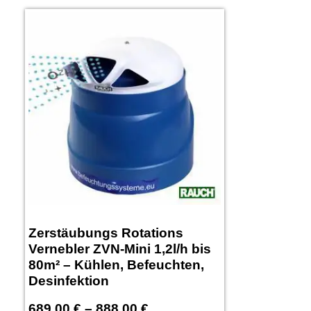
Zerstäubungs Rotations
Vernebler ZVN-Mini 1,2l/h bis
80m² – Kühlen, Befeuchten,
Desinfektion
689,00
€
–
888,00
€