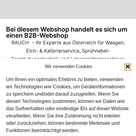
Bei diesem Webshop handelt es sich um
einen B2B-Webshop
RAUCH – Ihr Experte aus Österreich für Waagen,
Eich- & Kalibrierservice, Sprühnebel-
Zerstäubungstechnik und Lebensmittelmaschinen.
Wir verwenden Cookies
Sämtliche Angebote der A. Rauch GmbH richten sich
nicht an Verbraucher, sondern ausschließlich an
Um Ihnen ein optimales Erlebnis zu bieten, verwenden
wir Technologien wie Cookies, um Geräteinformationen
gewerbliche Kunden, Institutionen, Kommunen usw.
zu speichern und/oder darauf zuzugreifen. Wenn Sie
aus Österreich, Deutschland und der Schweiz
diesen Technologien zustimmen, können wir Daten wie
(weitere Länder auf Anfrage). Alle Preisangaben
das Surfverhalten oder eindeutige IDs auf dieser Website
zzgl. MwSt. und zzgl. Versandkosten. Es gelten die
verarbeiten. Wenn Sie ihre Zustimmung nicht erteilen
AGB der A. Rauch GmbH.
oder zurückziehen, können bestimmte Merkmale und
Funktionen beeinträchtigt werden.