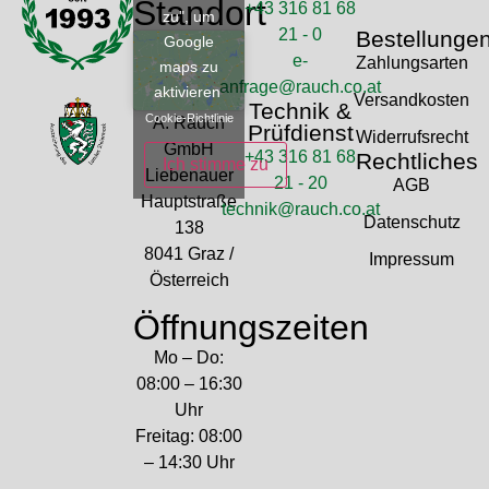
Standort
+43 316 81 68
zu", um
21 - 0
Bestellunge
Google
e-
Zahlungsarten
maps zu
anfrage@rauch.co.at
aktivieren
Versandkosten
Technik &
Cookie-Richtlinie
A. Rauch
Prüfdienst
Widerrufsrecht
GmbH
+43 316 81 68
Rechtliches
Ich stimme zu
Liebenauer
21 - 20
AGB
Hauptstraße
technik@rauch.co.at
Datenschutz
138
8041 Graz /
Impressum
Österreich
Öffnungszeiten
Mo – Do:
08:00 – 16:30
Uhr
Freitag: 08:00
– 14:30 Uhr