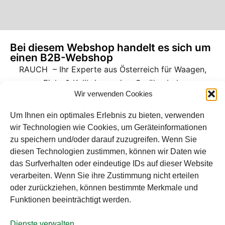
Bei diesem Webshop handelt es sich um
einen B2B-Webshop
RAUCH – Ihr Experte aus Österreich für Waagen,
Eich- & Kalibrierservice, Sprühnebel-
Wir verwenden Cookies
Zerstäubungstechnik und Lebensmittelmaschinen.
Sämtliche Angebote der A. Rauch GmbH richten sich
Um Ihnen ein optimales Erlebnis zu bieten, verwenden
wir Technologien wie Cookies, um Geräteinformationen
nicht an Verbraucher, sondern ausschließlich an
zu speichern und/oder darauf zuzugreifen. Wenn Sie
gewerbliche Kunden, Institutionen, Kommunen usw.
diesen Technologien zustimmen, können wir Daten wie
aus Österreich, Deutschland und der Schweiz
das Surfverhalten oder eindeutige IDs auf dieser Website
(weitere Länder auf Anfrage). Alle Preisangaben
verarbeiten. Wenn Sie ihre Zustimmung nicht erteilen
zzgl. MwSt. und zzgl. Versandkosten. Es gelten die
oder zurückziehen, können bestimmte Merkmale und
AGB der A. Rauch GmbH.
Funktionen beeinträchtigt werden.
Dienste verwalten