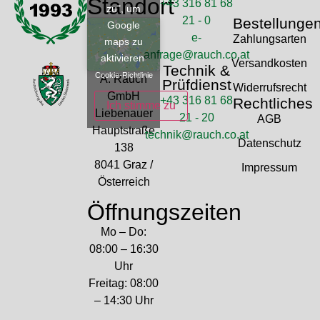
Standort
+43 316 81 68
zu", um
21 - 0
Bestellunge
Google
e-
Zahlungsarten
maps zu
anfrage@rauch.co.at
aktivieren
Versandkosten
Technik &
Cookie-Richtlinie
A. Rauch
Prüfdienst
Widerrufsrecht
GmbH
+43 316 81 68
Rechtliches
Ich stimme zu
Liebenauer
21 - 20
AGB
Hauptstraße
technik@rauch.co.at
Datenschutz
138
8041 Graz /
Impressum
Österreich
Öffnungszeiten
Mo – Do:
08:00 – 16:30
Uhr
Freitag: 08:00
– 14:30 Uhr