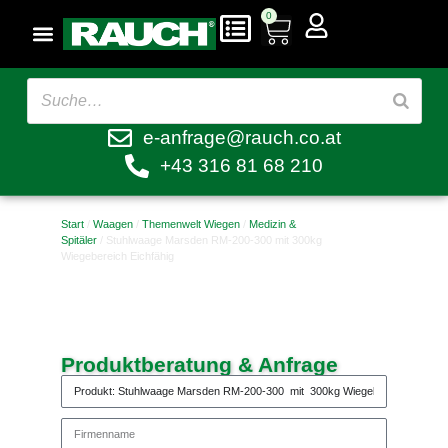
0
e-anfrage@rauch.co.at
+43 316 81 68 210
Start
/
Waagen
/
Themenwelt Wiegen
/
Medizin &
Spitäler
/ Stuhlwaage Marsden RM-200-300 mit 300kg
Wiegebereich Eichfähig
Produktberatung & Anfrage