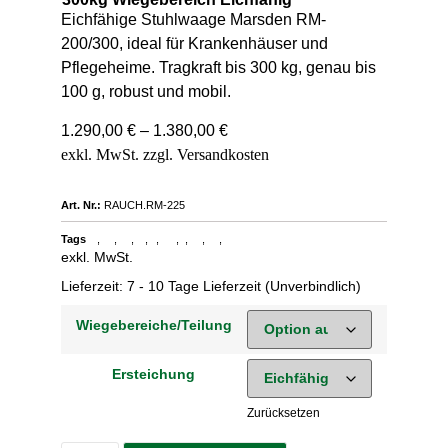
Eichfähige Stuhlwaage Marsden RM-
200/300, ideal für Krankenhäuser und
Pflegeheime. Tragkraft bis 300 kg, genau bis
100 g, robust und mobil.
1.290,00
€
–
1.380,00
€
Art. Nr.:
RAUCH.RM-225
Tags
,
,
,
,
,
,
,
,
,
Stuhlwaage
Marsden RM-200
Krankenhäuser
Pflegeheime
Klasse III
medizinische Waage
MDD
Patientenwaage
Marsden RM-300
eichfähige Waage
exkl. MwSt.
Lieferzeit:
7 - 10 Tage Lieferzeit (Unverbindlich)
Wiegebereiche/Teilung
Ersteichung
Zurücksetzen