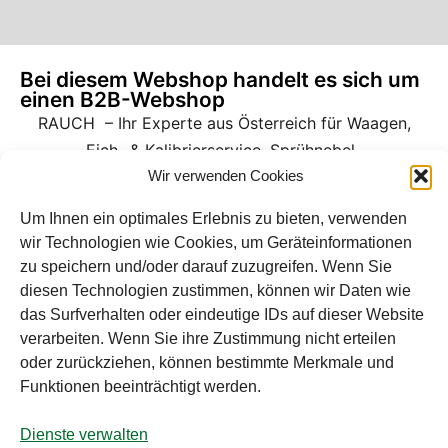
Bei diesem Webshop handelt es sich um
einen B2B-Webshop
RAUCH – Ihr Experte aus Österreich für Waagen,
Eich- & Kalibrierservice, Sprühnebel-
Wir verwenden Cookies
Zerstäubungstechnik und Lebensmittelmaschinen.
Sämtliche Angebote der A. Rauch GmbH richten sich
Um Ihnen ein optimales Erlebnis zu bieten, verwenden
nicht an Verbraucher, sondern ausschließlich an
wir Technologien wie Cookies, um Geräteinformationen
zu speichern und/oder darauf zuzugreifen. Wenn Sie
gewerbliche Kunden, Institutionen, Kommunen usw.
diesen Technologien zustimmen, können wir Daten wie
aus Österreich, Deutschland und der Schweiz
das Surfverhalten oder eindeutige IDs auf dieser Website
(weitere Länder auf Anfrage). Alle Preisangaben
verarbeiten. Wenn Sie ihre Zustimmung nicht erteilen
zzgl. MwSt. und zzgl. Versandkosten. Es gelten die
oder zurückziehen, können bestimmte Merkmale und
AGB der A. Rauch GmbH.
Funktionen beeinträchtigt werden.
Dienste verwalten
© A. Rauch GmbH 2026