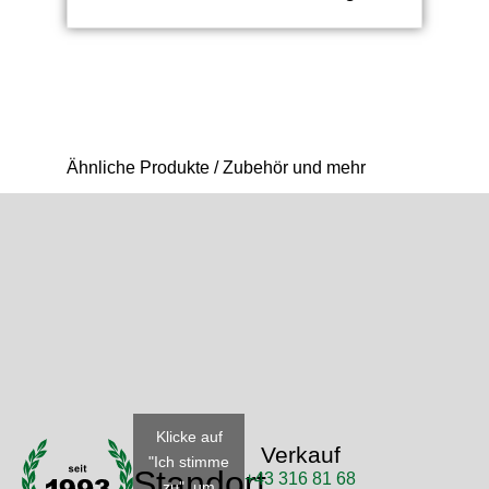
Ähnliche Produkte / Zubehör und mehr
Klicke auf
Verkauf
"Ich stimme
Standort
+43 316 81 68
zu", um