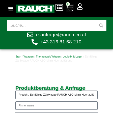
0
e-anfrage@rauch.co.at
+43 316 81 68 210
Start
/
Waagen
/
Themenwelt Wiegen
/
Logistik & Lager
/ Eichfähige
Zählwaage RAUCH ASC-M mit Hochauflösung
Produktberatung & Anfrage