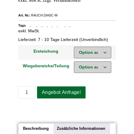
Art. Nr.:
RAUCH.DIASC-M
Tags
,
,
,
,
,
,
,
,
Zählwaage 30kg
Eichfähige Zählwaage
Zählwaage 6kg
Zählwaage 15kg
RAUCH ASC-M
Stückzählwaage
Hochauflösende Zählwaage
Industrie-Waage
Präzisionswaage
exkl. MwSt.
Lieferzeit:
7 - 10 Tage Lieferzeit (Unverbindlich)
Ersteichung
Wiegebereiche/Teilung
Angebot Anfrage!
Beschreibung
Zusätzliche Informationen