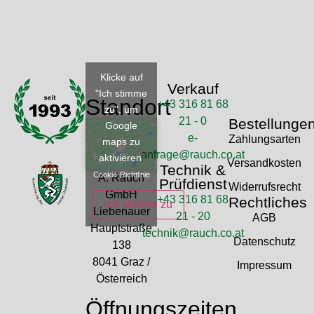
Klicke auf
Verkauf
"Ich stimme
Standort
+43 316 81 68
zu", um
21 - 0
Bestellunge
Google
e-
Zahlungsarten
maps zu
anfrage@rauch.co.at
aktivieren
Versandkosten
Technik &
Cookie-Richtlinie
A. Rauch
Prüfdienst
Widerrufsrecht
GmbH
+43 316 81 68
Rechtliches
Ich stimme zu
Liebenauer
21 - 20
AGB
Hauptstraße
technik@rauch.co.at
Datenschutz
138
8041 Graz /
Impressum
Österreich
Öffnungszeiten