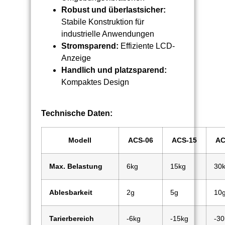
Robust und überlastsicher:
Stabile Konstruktion für
industrielle Anwendungen
Stromsparend:
Effiziente LCD-
Anzeige
Handlich und platzsparend:
Kompaktes Design
Technische Daten:
Modell
ACS-06
ACS-15
AC
Max. Belastung
6kg
15kg
30
Ablesbarkeit
2g
5g
10
Tarierbereich
-6kg
-15kg
-30