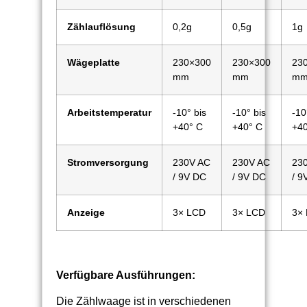
Zählauflösung
0,2g
0,5g
1g
Wägeplatte
230×300
230×300
23
mm
mm
m
Arbeitstemperatur
-10° bis
-10° bis
-10
+40° C
+40° C
+40
Stromversorgung
230V AC
230V AC
23
/ 9V DC
/ 9V DC
/ 9
Anzeige
3× LCD
3× LCD
3×
Verfügbare Ausführungen:
Die Zählwaage ist in verschiedenen