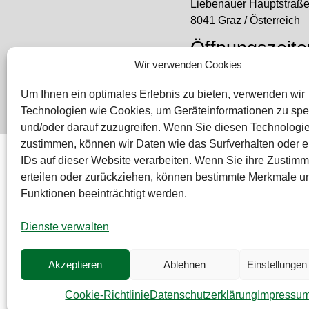
Liebenauer Hauptstraß
8041 Graz / Österreich
Öffnungszeite
Wir verwenden Cookies
Mo – Do: 08:00 – 16:30
Freitag: 08:00 – 14:30 U
Um Ihnen ein optimales Erlebnis zu bieten, verwenden wir
Technologien wie Cookies, um Geräteinformationen zu spe
und/oder darauf zuzugreifen. Wenn Sie diesen Technologi
zustimmen, können wir Daten wie das Surfverhalten oder e
Bei diesem Webshop handelt es sich um einen B2B-Web
IDs auf dieser Website verarbeiten. Wenn Sie ihre Zustimm
RAUCH – Ihr Experte aus Österreich für Waagen, Eich- &
erteilen oder zurückziehen, können bestimmte Merkmale u
Funktionen beeinträchtigt werden.
Sämtliche Angebote der A. Rauch GmbH richten sich nicht
Deutschland und der Schweiz (weitere Länder auf Anfrag
Dienste verwalten
Akzeptieren
Ablehnen
Einstellunge
© A. Rauch GmbH 2026
Cookie-Richtlinie
Datenschutzerklärung
Impressu