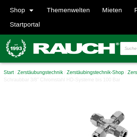
Shop
Themenwelten
Mieten
Startportal
Start
/
Zerstäubungstechnik
/
Zerstäubingstechnik-Shop
/
Zers
Schraubbar 3/8″ Chromstahl HD-Systeme bis 100 Bar