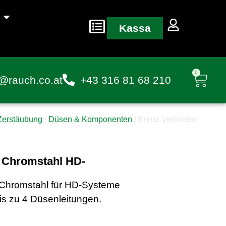
Kassa
0
@rauch.co.at
+43 316 81 68 210
Zerstäubung
/
Düsen & Komponenten
/ Kreuz Verbinder
″ Chromstahl HD-
 Chromstahl für HD-Systeme
bis zu 4 Düsenleitungen.