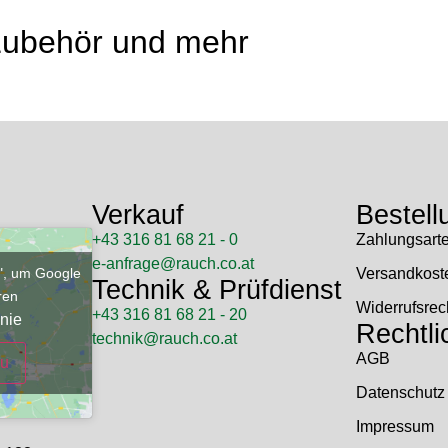
 Zubehör und mehr
Verkauf
Bestell
+43 316 81 68 21 - 0
Zahlungsart
e-anfrage@rauch.co.at
u", um Google
Versandkost
Technik & Prüfdienst
eren
Widerrufsrec
+43 316 81 68 21 - 20
nie
Rechtli
technik@rauch.co.at
AGB
zu
Datenschutz
Impressum