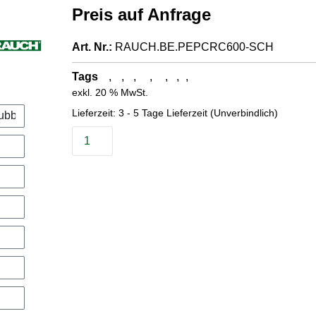
Preis auf Anfrage
Art. Nr.:
RAUCH.BE.PEPCRC600-SCH
Tags
,
,
,
,
,
,
,
Düsenleitungen
Kreuz Verbinder
3/8" Chromstahl
Hochdruckschlauch
Schraubverbindung
HD-Systeme
100 Bar
flexible Platzierung
exkl. 20 % MwSt.
Lieferzeit:
3 - 5 Tage Lieferzeit (Unverbindlich)