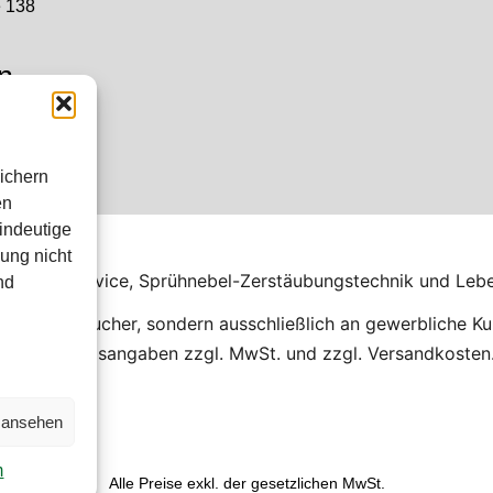
e 138
n
 Uhr
hr
ichern
en
indeutige
shop
ung nicht
 Kalibrierservice, Sprühnebel-Zerstäubungstechnik und Leb
nd
 an Verbraucher, sondern ausschließlich an gewerbliche Ku
e). Alle Preisangaben zzgl. MwSt. und zzgl. Versandkosten
n ansehen
m
Alle Preise exkl. der gesetzlichen MwSt.