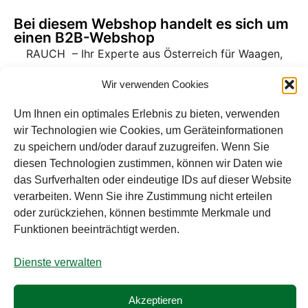
Bei diesem Webshop handelt es sich um
einen B2B-Webshop
RAUCH – Ihr Experte aus Österreich für Waagen,
Eich- & Kalibrierservice, Sprühnebel-
Wir verwenden Cookies
Zerstäubungstechnik und Lebensmittelmaschinen.
Um Ihnen ein optimales Erlebnis zu bieten, verwenden
Sämtliche Angebote der A. Rauch GmbH richten sich
wir Technologien wie Cookies, um Geräteinformationen
nicht an Verbraucher, sondern ausschließlich an
zu speichern und/oder darauf zuzugreifen. Wenn Sie
gewerbliche Kunden, Institutionen, Kommunen usw.
diesen Technologien zustimmen, können wir Daten wie
aus Österreich, Deutschland und der Schweiz
das Surfverhalten oder eindeutige IDs auf dieser Website
(weitere Länder auf Anfrage). Alle Preisangaben
verarbeiten. Wenn Sie ihre Zustimmung nicht erteilen
zzgl. MwSt. und zzgl. Versandkosten. Es gelten die
oder zurückziehen, können bestimmte Merkmale und
AGB der A. Rauch GmbH.
Funktionen beeinträchtigt werden.
Dienste verwalten
© A. Rauch GmbH 2026
Alle Preise exkl. der gesetzlichen MwSt.
Akzeptieren