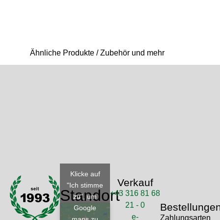
Ähnliche Produkte / Zubehör und mehr
Klicke auf
Verkauf
"Ich stimme
Standort
+43 316 81 68
zu", um
21 - 0
Bestellunge
Google
e-
Zahlungsarten
maps zu