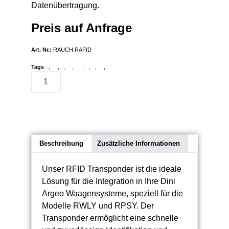
Datenübertragung.
Preis auf Anfrage
Art. Nr.:
RAUCH.RAFID
Tags
,
,
,
,
,
,
,
,
,
Dini Argeo
Datenübertragung
Logistik
Lagerverwaltung
Waagen
RWLY
RPSY
Identifikation
Waagensystem
RFID Transponder
Beschreibung
Zusätzliche Informationen
Unser RFID Transponder ist die ideale
Lösung für die Integration in Ihre Dini
Argeo Waagensysteme, speziell für die
Modelle RWLY und RPSY. Der
Transponder ermöglicht eine schnelle