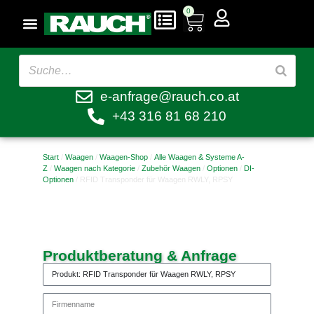
0
e-anfrage@rauch.co.at
+43 316 81 68 210
Start
/
Waagen
/
Waagen-Shop
/
Alle Waagen & Systeme A-
Z
/
Waagen nach Kategorie
/
Zubehör Waagen
/
Optionen
/
DI-
Optionen
/ RFID Transponder für Waagen RWLY, RPSY
Produktberatung & Anfrage