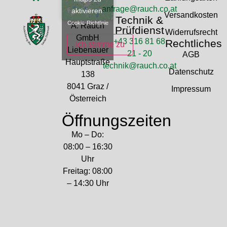
anfrage@rauch.co.at
aktivieren
Versandkosten
Technik &
Cookie-Richtlinie
A. Rauch
Prüfdienst
Widerrufsrecht
GmbH
+43 316 81 68
Rechtliches
Ich stimme zu
Liebenauer
21 - 20
AGB
Hauptstraße
technik@rauch.co.at
Datenschutz
138
8041 Graz /
Impressum
Österreich
Öffnungszeiten
Mo – Do:
08:00 – 16:30
Uhr
Freitag: 08:00
– 14:30 Uhr