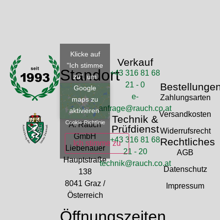
Klicke auf
Verkauf
"Ich stimme
Standort
+43 316 81 68
zu", um
21 - 0
Bestellunge
Google
e-
Zahlungsarten
maps zu
anfrage@rauch.co.at
aktivieren
Versandkosten
Technik &
Cookie-Richtlinie
A. Rauch
Prüfdienst
Widerrufsrecht
GmbH
+43 316 81 68
Rechtliches
Ich stimme zu
Liebenauer
21 - 20
AGB
Hauptstraße
technik@rauch.co.at
Datenschutz
138
8041 Graz /
Impressum
Österreich
Öffnungszeiten