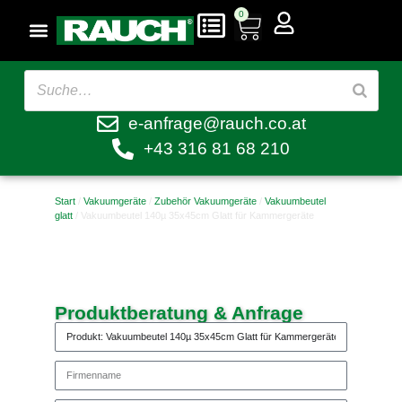
0
e-anfrage@rauch.co.at
+43 316 81 68 210
Start
/
Vakuumgeräte
/
Zubehör Vakuumgeräte
/
Vakuumbeutel
glatt
/ Vakuumbeutel 140µ 35x45cm Glatt für Kammergeräte
Produktberatung & Anfrage