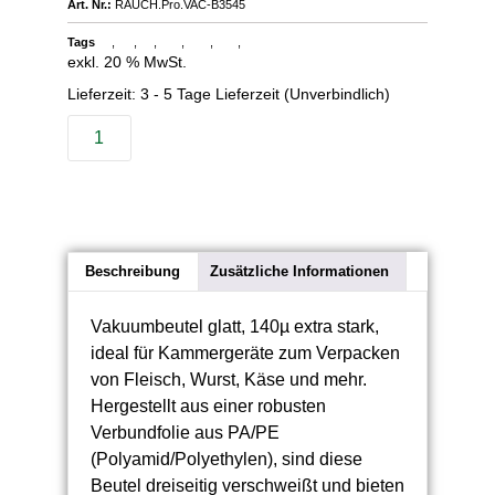
Art. Nr.:
RAUCH.Pro.VAC-B3545
Tags
,
,
,
,
,
,
PA/PE Verbundfolie
Vakuumbeutel 140µ
Vakuumbeutel glatt
Vakuumbeutel Kammergeräte
Vakuumverpackung Fleisch
Vakuumverpackung Käse
Vakuumverpackung Wurst
exkl. 20 % MwSt.
Lieferzeit:
3 - 5 Tage Lieferzeit (Unverbindlich)
Beschreibung
Zusätzliche Informationen
Vakuumbeutel glatt, 140µ extra stark,
ideal für Kammergeräte zum Verpacken
von Fleisch, Wurst, Käse und mehr.
Hergestellt aus einer robusten
Verbundfolie aus PA/PE
(Polyamid/Polyethylen), sind diese
Beutel dreiseitig verschweißt und bieten