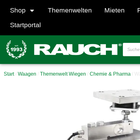
Shop
Themenwelten
Mieten
Startportal
Start
/
Waagen
/
Themenwelt Wiegen
/
Chemie & Pharma
/ Wä