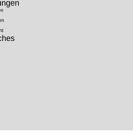
ungen
en
en
ht
ches