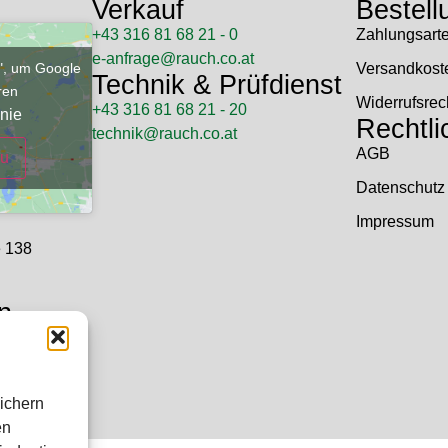
Verkauf
Bestell
+43 316 81 68 21 - 0
Zahlungsart
e-anfrage@rauch.co.at
u", um Google
Versandkost
Technik & Prüfdienst
eren
Widerrufsrec
+43 316 81 68 21 - 20
nie
Rechtli
technik@rauch.co.at
AGB
zu
Datenschutz
Impressum
e 138
n
 Uhr
hr
ichern
en