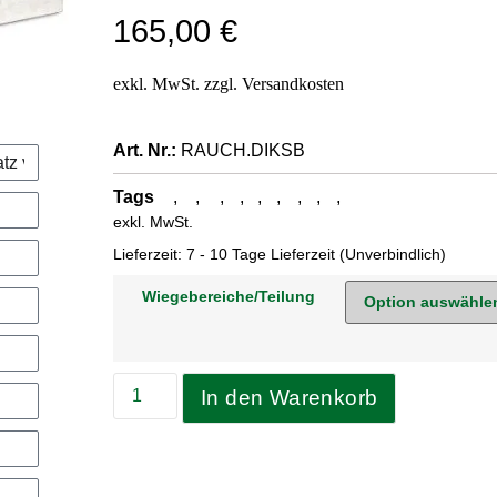
165,00
€
Art. Nr.:
RAUCH.DIKSB
Tags
,
,
,
,
,
,
,
,
,
eichfähige Waagen
Präzisionswiegen
Wiegekomponenten
SBX-Wägezelle
Silo-Waagen
Wiegesystem
Behälterwaagen
Montagesatz
Tankwaagen
Wägezellen
exkl. MwSt.
Lieferzeit:
7 - 10 Tage Lieferzeit (Unverbindlich)
Wiegebereiche/Teilung
In den Warenkorb