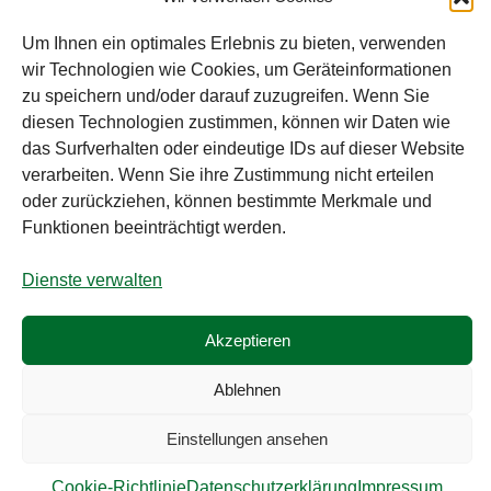
Bei diesem Webshop handelt es sich um
Um Ihnen ein optimales Erlebnis zu bieten, verwenden
einen B2B-Webshop
wir Technologien wie Cookies, um Geräteinformationen
RAUCH – Ihr Experte aus Österreich für Waagen,
zu speichern und/oder darauf zuzugreifen. Wenn Sie
Eich- & Kalibrierservice, Sprühnebel-
diesen Technologien zustimmen, können wir Daten wie
Zerstäubungstechnik und Lebensmittelmaschinen.
das Surfverhalten oder eindeutige IDs auf dieser Website
verarbeiten. Wenn Sie ihre Zustimmung nicht erteilen
Sämtliche Angebote der A. Rauch GmbH richten sich
oder zurückziehen, können bestimmte Merkmale und
nicht an Verbraucher, sondern ausschließlich an
Funktionen beeinträchtigt werden.
gewerbliche Kunden, Institutionen, Kommunen usw.
aus Österreich, Deutschland und der Schweiz
Dienste verwalten
(weitere Länder auf Anfrage). Alle Preisangaben
zzgl. MwSt. und zzgl. Versandkosten. Es gelten die
Akzeptieren
AGB der A. Rauch GmbH.
Ablehnen
© A. Rauch GmbH 2026
Einstellungen ansehen
Alle Preise exkl. der gesetzlichen MwSt.
Cookie-Richtlinie
Datenschutzerklärung
Impressum