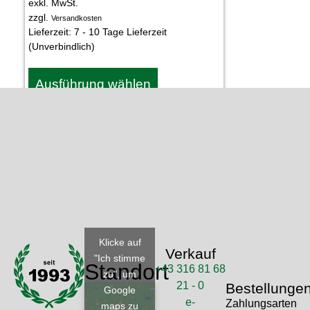
exkl. MwSt.
zzgl.
Versandkosten
Lieferzeit:
7 - 10 Tage Lieferzeit
(Unverbindlich)
Ausführung wählen
Klicke auf
Verkauf
"Ich stimme
Standort
+43 316 81 68
zu", um
21 - 0
Bestellunge
Google
e-
Zahlungsarten
maps zu