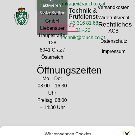
anfrage@rauch.co.at
aktivieren
Versandkosten
Technik &
Cookie-Richtlinie
A. Rauch
Prüfdienst
Widerrufsrecht
GmbH
+43 316 81 68
Rechtliches
Ich stimme zu
Liebenauer
21 - 20
AGB
Hauptstraße
technik@rauch.co.at
Datenschutz
138
8041 Graz /
Impressum
Österreich
Öffnungszeiten
Mo – Do:
08:00 – 16:30
Uhr
Freitag: 08:00
– 14:30 Uhr
Wir verwenden Cookies