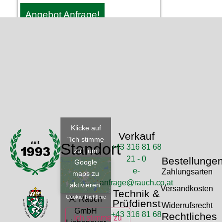
Angebot Anfrage!
Klicke auf
Verkauf
"Ich stimme
Standort
+43 316 81 68
zu", um
21 - 0
Bestellunge
Google
e-
Zahlungsarten
maps zu
anfrage@rauch.co.at
aktivieren
Versandkosten
Technik &
Cookie-Richtlinie
A. Rauch
Prüfdienst
Widerrufsrecht
GmbH
+43 316 81 68
Rechtliches
Ich stimme zu