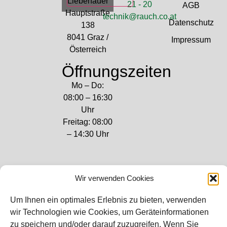
Liebenauer
21 - 20
AGB
Hauptstraße
technik@rauch.co.at
Datenschutz
138
8041 Graz /
Impressum
Österreich
Öffnungszeiten
Mo – Do:
08:00 – 16:30
Uhr
Freitag: 08:00
– 14:30 Uhr
Wir verwenden Cookies
Bei diesem Webshop handelt es sich um
Um Ihnen ein optimales Erlebnis zu bieten, verwenden
einen B2B-Webshop
wir Technologien wie Cookies, um Geräteinformationen
RAUCH – Ihr Experte aus Österreich für Waagen,
zu speichern und/oder darauf zuzugreifen. Wenn Sie