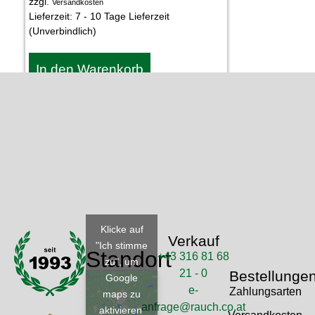
zzgl.
Versandkosten
Lieferzeit:
7 - 10 Tage Lieferzeit
(Unverbindlich)
In den Warenkorb
Klicke auf
Verkauf
"Ich stimme
Standort
+43 316 81 68
zu", um
21 - 0
Bestellunge
Google
e-
Zahlungsarten
maps zu
anfrage@rauch.co.at
aktivieren