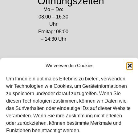
Öffnungszeiten
Mo – Do:
08:00 – 16:30
Uhr
Freitag: 08:00
– 14:30 Uhr
Wir verwenden Cookies
Bei diesem Webshop handelt es sich um
Um Ihnen ein optimales Erlebnis zu bieten, verwenden
einen B2B-Webshop
wir Technologien wie Cookies, um Geräteinformationen
RAUCH – Ihr Experte aus Österreich für Waagen,
zu speichern und/oder darauf zuzugreifen. Wenn Sie
Eich- & Kalibrierservice, Sprühnebel-
diesen Technologien zustimmen, können wir Daten wie
Zerstäubungstechnik und Lebensmittelmaschinen.
das Surfverhalten oder eindeutige IDs auf dieser Website
verarbeiten. Wenn Sie ihre Zustimmung nicht erteilen
Sämtliche Angebote der A. Rauch GmbH richten sich
oder zurückziehen, können bestimmte Merkmale und
nicht an Verbraucher, sondern ausschließlich an
Funktionen beeinträchtigt werden.
gewerbliche Kunden, Institutionen, Kommunen usw.