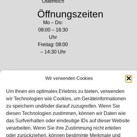
Österreich
Öffnungszeiten
Mo – Do:
08:00 – 16:30
Uhr
Freitag: 08:00
– 14:30 Uhr
Wir verwenden Cookies
Bei diesem Webshop handelt es sich um
Um Ihnen ein optimales Erlebnis zu bieten, verwenden
einen B2B-Webshop
wir Technologien wie Cookies, um Geräteinformationen
RAUCH – Ihr Experte aus Österreich für Waagen,
zu speichern und/oder darauf zuzugreifen. Wenn Sie
Eich- & Kalibrierservice, Sprühnebel-
diesen Technologien zustimmen, können wir Daten wie
Zerstäubungstechnik und Lebensmittelmaschinen.
das Surfverhalten oder eindeutige IDs auf dieser Website
verarbeiten. Wenn Sie ihre Zustimmung nicht erteilen
Sämtliche Angebote der A. Rauch GmbH richten sich
oder zurückziehen, können bestimmte Merkmale und