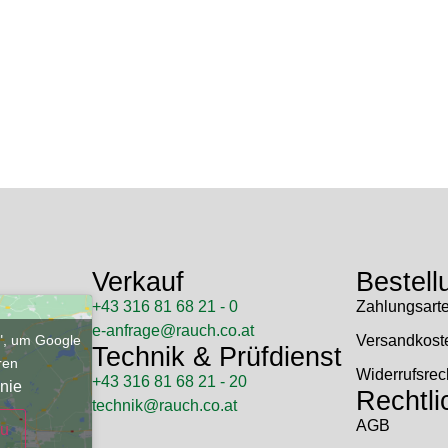
Verkauf
Bestell
+43 316 81 68 21 - 0
Zahlungsart
e-anfrage@rauch.co.at
u", um Google
Versandkost
Technik & Prüfdienst
eren
Widerrufsrec
+43 316 81 68 21 - 20
nie
Rechtli
technik@rauch.co.at
AGB
zu