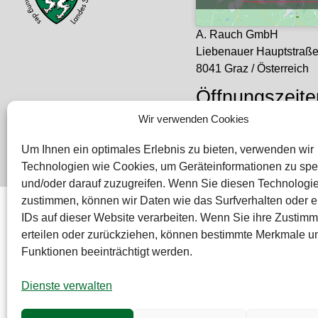
A. Rauch GmbH
Liebenauer Hauptstraß
8041 Graz / Österreich
Öffnungszeite
Mo – Do: 08:00 – 16:30
Wir verwenden Cookies
Freitag: 08:00 – 14:30 U
Um Ihnen ein optimales Erlebnis zu bieten, verwenden wir
Technologien wie Cookies, um Geräteinformationen zu spe
und/oder darauf zuzugreifen. Wenn Sie diesen Technologi
zustimmen, können wir Daten wie das Surfverhalten oder e
Bei diesem Webshop handelt es sich um einen B2B-Web
IDs auf dieser Website verarbeiten. Wenn Sie ihre Zustimm
RAUCH – Ihr Experte aus Österreich für Waagen, Eich- &
erteilen oder zurückziehen, können bestimmte Merkmale u
Funktionen beeinträchtigt werden.
Sämtliche Angebote der A. Rauch GmbH richten sich nicht
Deutschland und der Schweiz (weitere Länder auf Anfrag
Dienste verwalten