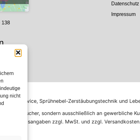
Datenschutz
Impressum
e 138
n
 Uhr
hr
ichern
en
indeutige
shop
ung nicht
 Kalibrierservice, Sprühnebel-Zerstäubungstechnik und Leb
nd
 an Verbraucher, sondern ausschließlich an gewerbliche Ku
e). Alle Preisangaben zzgl. MwSt. und zzgl. Versandkosten