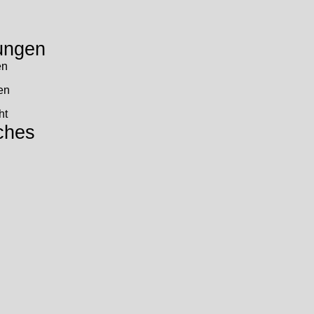
ungen
en
en
ht
ches