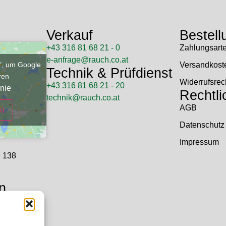
Verkauf
Bestell
+43 316 81 68 21 - 0
Zahlungsart
e-anfrage@rauch.co.at
u", um Google
Versandkost
Technik & Prüfdienst
eren
Widerrufsrec
+43 316 81 68 21 - 20
nie
Rechtli
technik@rauch.co.at
AGB
zu
Datenschutz
Impressum
e 138
n
 Uhr
hr