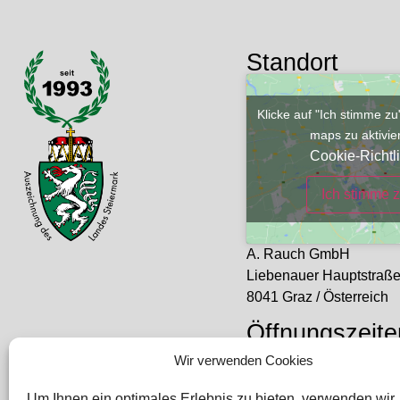
Standort
Klicke auf "Ich stimme z
maps zu aktivi
Cookie-Richtli
Ich stimme 
A. Rauch GmbH
Liebenauer Hauptstraß
8041 Graz / Österreich
Öffnungszeite
Mo – Do: 08:00 – 16:30
Wir verwenden Cookies
Freitag: 08:00 – 14:30 U
Um Ihnen ein optimales Erlebnis zu bieten, verwenden wir