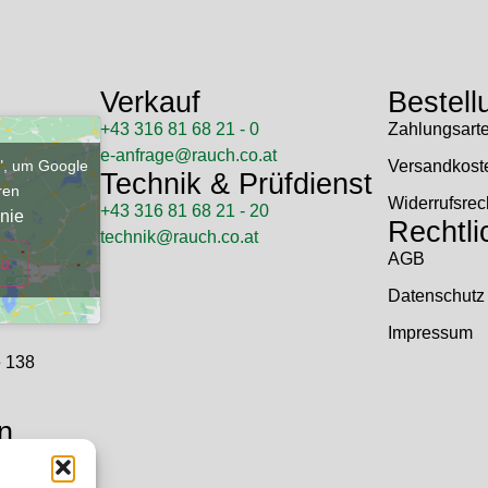
Verkauf
Bestell
+43 316 81 68 21 - 0
Zahlungsart
e-anfrage@rauch.co.at
u", um Google
Versandkost
Technik & Prüfdienst
eren
Widerrufsrec
+43 316 81 68 21 - 20
nie
Rechtli
technik@rauch.co.at
AGB
zu
Datenschutz
Impressum
e 138
n
 Uhr
hr