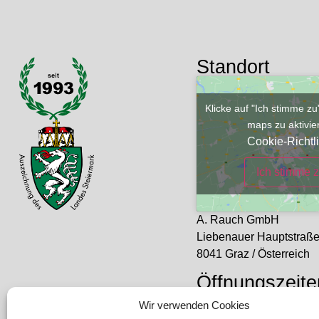
Standort
Klicke auf "Ich stimme z
maps zu aktivi
Cookie-Richtli
Ich stimme 
A. Rauch GmbH
Liebenauer Hauptstraß
8041 Graz / Österreich
Öffnungszeite
Mo – Do: 08:00 – 16:30
Wir verwenden Cookies
Freitag: 08:00 – 14:30 U