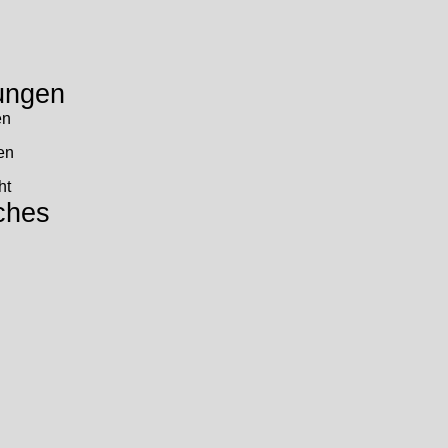
ungen
en
en
ht
ches