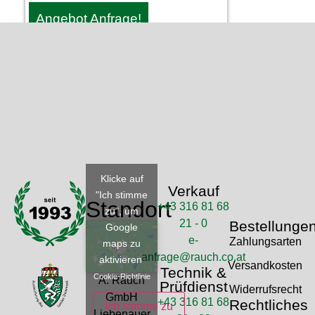
Angebot Anfrage!
Klicke auf
Verkauf
"Ich stimme
Standort
+43 316 81 68
zu", um
21 - 0
Bestellunge
Google
e-
Zahlungsarten
maps zu
anfrage@rauch.co.at
aktivieren
Versandkosten
Technik &
Cookie-Richtlinie
A. Rauch
Prüfdienst
Widerrufsrecht
GmbH
+43 316 81 68
Rechtliches
Ich stimme zu
Liebenauer