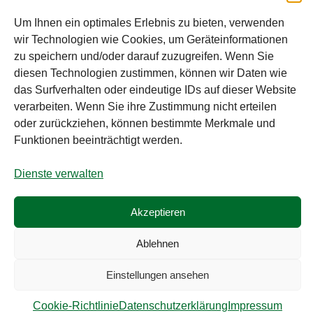
Bei diesem Webshop handelt es sich um
Um Ihnen ein optimales Erlebnis zu bieten, verwenden
einen B2B-Webshop
wir Technologien wie Cookies, um Geräteinformationen
RAUCH – Ihr Experte aus Österreich für Waagen,
zu speichern und/oder darauf zuzugreifen. Wenn Sie
Eich- & Kalibrierservice, Sprühnebel-
diesen Technologien zustimmen, können wir Daten wie
Zerstäubungstechnik und Lebensmittelmaschinen.
das Surfverhalten oder eindeutige IDs auf dieser Website
verarbeiten. Wenn Sie ihre Zustimmung nicht erteilen
Sämtliche Angebote der A. Rauch GmbH richten sich
oder zurückziehen, können bestimmte Merkmale und
nicht an Verbraucher, sondern ausschließlich an
Funktionen beeinträchtigt werden.
gewerbliche Kunden, Institutionen, Kommunen usw.
aus Österreich, Deutschland und der Schweiz
Dienste verwalten
(weitere Länder auf Anfrage). Alle Preisangaben
zzgl. MwSt. und zzgl. Versandkosten. Es gelten die
Akzeptieren
AGB der A. Rauch GmbH.
Ablehnen
© A. Rauch GmbH 2026
Einstellungen ansehen
Alle Preise exkl. der gesetzlichen MwSt.
Cookie-Richtlinie
Datenschutzerklärung
Impressum