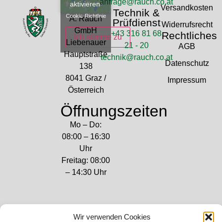
anfrage@rauch.co.at
aktivieren
Versandkosten
Technik &
Cookie-Richtlinie
A. Rauch
Prüfdienst
Widerrufsrecht
GmbH
+43 316 81 68
Rechtliches
Ich stimme zu
Liebenauer
21 - 20
AGB
Hauptstraße
technik@rauch.co.at
Datenschutz
138
8041 Graz /
Impressum
Österreich
Öffnungszeiten
Mo – Do:
08:00 – 16:30
Uhr
Freitag: 08:00
– 14:30 Uhr
Wir verwenden Cookies