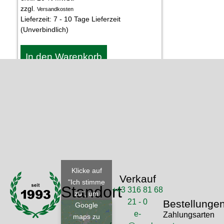
zzgl.
Versandkosten
Lieferzeit:
7 - 10 Tage Lieferzeit
(Unverbindlich)
In den Warenkorb
Klicke auf
Verkauf
"Ich stimme
Standort
+43 316 81 68
zu", um
21 - 0
Bestellunge
Google
e-
Zahlungsarten
maps zu