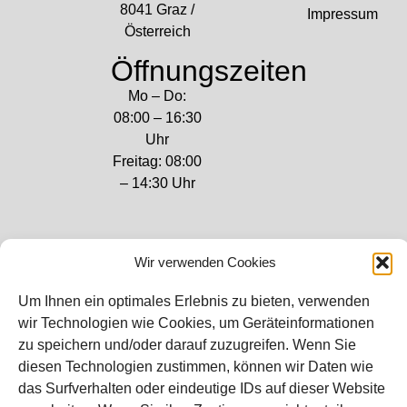
8041 Graz /
Impressum
Österreich
Öffnungszeiten
Mo – Do:
08:00 – 16:30
Uhr
Freitag: 08:00
– 14:30 Uhr
Wir verwenden Cookies
Bei diesem Webshop handelt es sich um
Um Ihnen ein optimales Erlebnis zu bieten, verwenden
einen B2B-Webshop
wir Technologien wie Cookies, um Geräteinformationen
RAUCH – Ihr Experte aus Österreich für Waagen,
zu speichern und/oder darauf zuzugreifen. Wenn Sie
Eich- & Kalibrierservice, Sprühnebel-
diesen Technologien zustimmen, können wir Daten wie
Zerstäubungstechnik und Lebensmittelmaschinen.
das Surfverhalten oder eindeutige IDs auf dieser Website