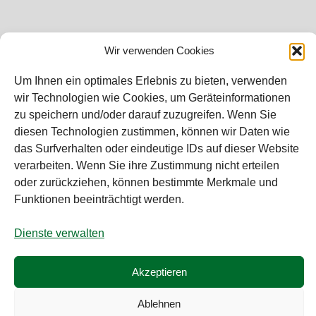
Wir verwenden Cookies
Bei diesem Webshop handelt es sich um
Um Ihnen ein optimales Erlebnis zu bieten, verwenden
einen B2B-Webshop
wir Technologien wie Cookies, um Geräteinformationen
RAUCH – Ihr Experte aus Österreich für Waagen,
zu speichern und/oder darauf zuzugreifen. Wenn Sie
Eich- & Kalibrierservice, Sprühnebel-
diesen Technologien zustimmen, können wir Daten wie
Zerstäubungstechnik und Lebensmittelmaschinen.
das Surfverhalten oder eindeutige IDs auf dieser Website
verarbeiten. Wenn Sie ihre Zustimmung nicht erteilen
Sämtliche Angebote der A. Rauch GmbH richten sich
oder zurückziehen, können bestimmte Merkmale und
nicht an Verbraucher, sondern ausschließlich an
Funktionen beeinträchtigt werden.
gewerbliche Kunden, Institutionen, Kommunen usw.
aus Österreich, Deutschland und der Schweiz
Dienste verwalten
(weitere Länder auf Anfrage). Alle Preisangaben
zzgl. MwSt. und zzgl. Versandkosten. Es gelten die
Akzeptieren
AGB der A. Rauch GmbH.
Ablehnen