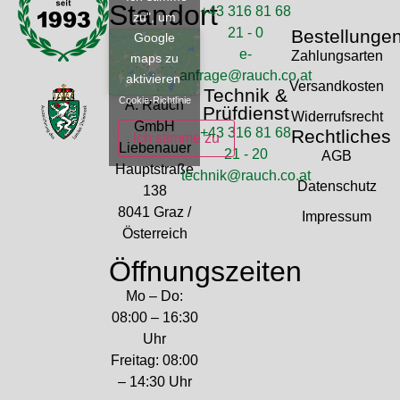
Standort
+43 316 81 68
zu", um
21 - 0
Bestellunge
Google
e-
Zahlungsarten
maps zu
anfrage@rauch.co.at
aktivieren
Versandkosten
Technik &
Cookie-Richtlinie
A. Rauch
Prüfdienst
Widerrufsrecht
GmbH
+43 316 81 68
Rechtliches
Ich stimme zu
Liebenauer
21 - 20
AGB
Hauptstraße
technik@rauch.co.at
Datenschutz
138
8041 Graz /
Impressum
Österreich
Öffnungszeiten
Mo – Do:
08:00 – 16:30
Uhr
Freitag: 08:00
– 14:30 Uhr