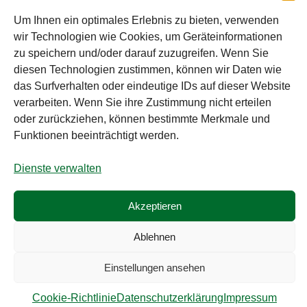
Sämtliche Angebote der A. Rauch GmbH richten sich
Um Ihnen ein optimales Erlebnis zu bieten, verwenden
wir Technologien wie Cookies, um Geräteinformationen
nicht an Verbraucher, sondern ausschließlich an
zu speichern und/oder darauf zuzugreifen. Wenn Sie
gewerbliche Kunden, Institutionen, Kommunen usw.
diesen Technologien zustimmen, können wir Daten wie
aus Österreich, Deutschland und der Schweiz
das Surfverhalten oder eindeutige IDs auf dieser Website
(weitere Länder auf Anfrage). Alle Preisangaben
verarbeiten. Wenn Sie ihre Zustimmung nicht erteilen
zzgl. MwSt. und zzgl. Versandkosten. Es gelten die
oder zurückziehen, können bestimmte Merkmale und
AGB der A. Rauch GmbH.
Funktionen beeinträchtigt werden.
Dienste verwalten
© A. Rauch GmbH 2026
Alle Preise exkl. der gesetzlichen MwSt.
Akzeptieren
Ablehnen
Einstellungen ansehen
Cookie-Richtlinie
Datenschutzerklärung
Impressum