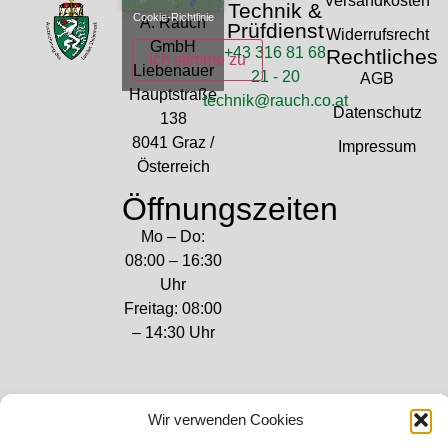
Versandkosten
Technik &
Cookie-Richtlinie
A. Rauch
Prüfdienst
Widerrufsrecht
GmbH
+43 316 81 68
Rechtliches
Ich stimme zu
Liebenauer
21 - 20
AGB
Hauptstraße
technik@rauch.co.at
Datenschutz
138
8041 Graz /
Impressum
Österreich
Öffnungszeiten
Mo – Do:
08:00 – 16:30
Uhr
Freitag: 08:00
– 14:30 Uhr
Wir verwenden Cookies