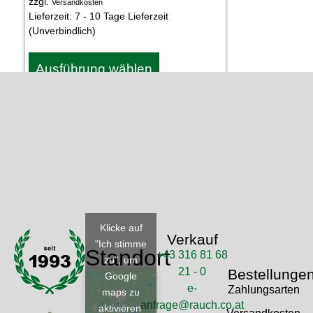
zzgl.
Versandkosten
Lieferzeit:
7 - 10 Tage Lieferzeit
(Unverbindlich)
Ausführung wählen
Klicke auf
Verkauf
"Ich stimme
Standort
+43 316 81 68
zu", um
21 - 0
Bestellunge
Google
e-
Zahlungsarten
maps zu
anfrage@rauch.co.at
aktivieren