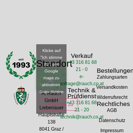
Klicke auf
Verkauf
"Ich stimme
Standort
+43 316 81 68
zu", um
21 - 0
Bestellunge
Google
e-
Zahlungsarten
maps zu
anfrage@rauch.co.at
aktivieren
Versandkosten
Technik &
Cookie-Richtlinie
A. Rauch
Prüfdienst
Widerrufsrecht
GmbH
+43 316 81 68
Rechtliches
Ich stimme zu
Liebenauer
21 - 20
AGB
Hauptstraße
technik@rauch.co.at
Datenschutz
138
8041 Graz /
Impressum